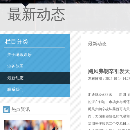
最新动态
栏目分类
最新动态
关于琳琅娱乐
业务范围
飓风弗朗辛引发天
最新动态
发布日期：2024-10-14 14
联系我们
汇通财经APP讯——周四
的潜在影响。市场参与者还在期
热点资讯
飓风弗朗辛破坏墨西哥湾天
而，美国南部较低的气温和
货周三连续第二个交易日上